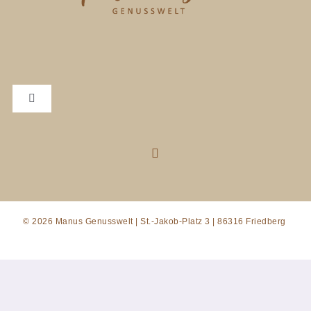
Toggle
Navigation
Datenschutzerklärung
Impressum
© 2026 Manus Genusswelt | St.-Jakob-Platz 3 | 86316 Friedberg